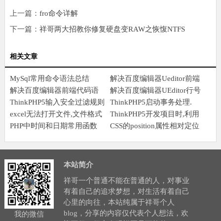
上一篇：
fro命令详解
下一篇：
祥哥两大招教你修复硬盘变RAW之恢愎NTFS
相关文章
MySql常用命令语法总结
解决百度编辑器Ueditor前端
解决百度编辑器前端代码语
语法高亮加行号显示
解决百度编辑器UEditor行号
言不能自动换行问题
ThinkPHP5输入安全过滤规则
错位问题
ThinkPHP5启动事务处理.
excel无法打开文件,文件格式
ThinkPHP5开发项目时,利用
或文件扩展名无效,请确定文
PHP中时间和日期常用函数
jQuery的Ajax异步上传图片
CSS的position属性相对定位
件未损坏
并实时预缆
之绝对定位
本站简介
祥哥一个普通不能在普通的人，对事业
有着自己的追求梦想，对生活有着自己
心里的向往，本站纯属于祥哥个人
blog，分享的内容仅代表个人想法，欢
我的微信