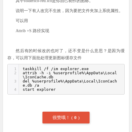
其中folderico-red.ico是你自己制作的图标。
说明一下有人改完不生效，因为要把文件夹加上系统属性。
可以用
Attrib +S 路径实现
然后有的时候改的也对了，还不变是什么意思？是因为缓
存，可以用下面批处理更新图标缓存文件
1
taskkill
/f
/im
explorer.exe
2
attrib -h -i %userprofile%\AppData\Local
\IconCache.db
3
del %userprofile%\AppData\Local\IconCach
e.db
/a
4
start explorer
很赞哦！
(
0
)