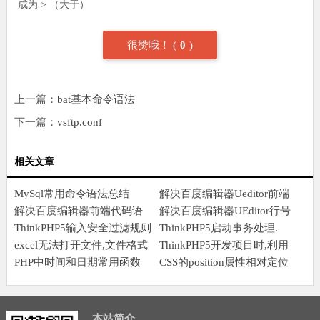
成为 > （大于）
很赞哦！
(
0
)
上一篇：
bat基本命令语法
下一篇：
vsftp.conf
相关文章
MySql常用命令语法总结
解决百度编辑器Ueditor前端
解决百度编辑器前端代码语
语法高亮加行号显示
解决百度编辑器UEditor行号
言不能自动换行问题
ThinkPHP5输入安全过滤规则
错位问题
ThinkPHP5启动事务处理.
excel无法打开文件,文件格式
ThinkPHP5开发项目时,利用
或文件扩展名无效,请确定文
PHP中时间和日期常用函数
jQuery的Ajax异步上传图片
CSS的position属性相对定位
件未损坏
并实时预缆
之绝对定位
本站简介