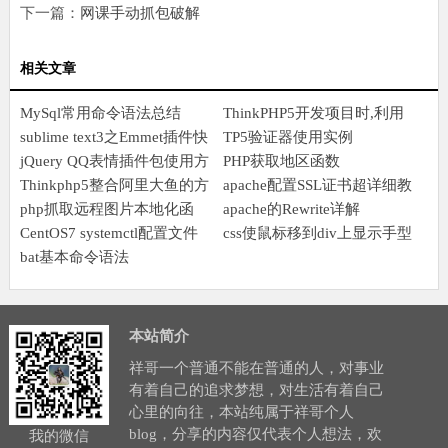
下一篇：
网课手动抓包破解
相关文章
MySql常用命令语法总结
ThinkPHP5开发项目时,利用
sublime text3之Emmet插件快
jQuery的Ajax异步上传图片
TP5验证器使用实例
捷键助快速编程
jQuery QQ表情插件包使用方
并实时预缆
PHP获取地区函数
法jquery.qqFace.js
Thinkphp5整合阿里大鱼的方
apache配置SSL证书超详细教
法超级教程看了就能用.
php抓取远程图片本地化函
程
apache的Rewrite详解
数,很好用的.喜欢的拿去
CentOS7 systemctl配置文件
css使鼠标移到div上显示手型
详解
bat基本命令语法
本站简介
祥哥一个普通不能在普通的人，对事业
有着自己的追求梦想，对生活有着自己
心里的向往，本站纯属于祥哥个人
blog，分享的内容仅代表个人想法，欢
我的微信